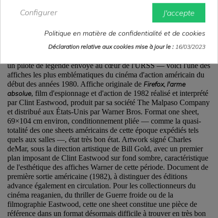
Configurer
J'accepte
Politique en matière de confidentialité et de cookies
Description
Déclaration relative aux cookies mise à jour le :
16/03/2023
Un prototype soviétique aux commandes activées par la pensée,
un pilote de légende envoyé au cœur de l'URSS — voici l'une des
affiches les plus emblématiques du cinéma d'action américain du
début des années 1980. Affiche originale de
Firefox, l'arme
absolue
, film d'espionnage et d'action de 1982 réalisé et interprété
par Clint Eastwood, produit par sa société The Malpaso Company
et distribué aux États-Unis par Warner Bros. Format one sheet,
69×104 cm environ, conditionnement pliée — comme la quasi-
totalité des one sheets américains de cette époque expédiés tels
quels aux salles —, état très bon état. Artwork signé Charles
deMar, sous la direction artistique de Bill Gold, avec un premier
plan imposant de Clint Eastwood sur fond sombre, caractéristique
de l'esthétique des affiches Warner de cette période. Document de
première sortie américaine (1982), à distinguer des éditions
advance également en circulation. Pour les collectionneurs du
cinéma reaganien, du thriller de Guerre froide ou de la
filmographie Eastwood, cette one sheet constitue une pièce de
référence dans un format désormais difficile à trouver en très bon