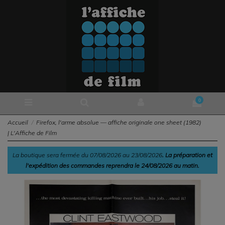
0
Accueil
Firefox, l'arme absolue — affiche originale one sheet (1982)
| L'Affiche de Film
La boutique sera fermée du 07/08/2026 au 23/08/2026
. La préparation et
l'expédition des commandes reprendra le 24/08/2026 au matin.