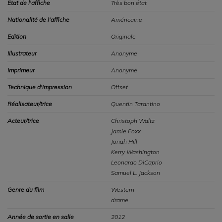
Etat de l'affiche
Très bon état
Nationalité de l'affiche
Américaine
Edition
Originale
Illustrateur
Anonyme
Imprimeur
Anonyme
Technique d'impression
Offset
Réalisateur/trice
Quentin Tarantino
Acteur/trice
Christoph Waltz
Jamie Foxx
Jonah Hill
Kerry Washington
Leonardo DiCaprio
Samuel L. Jackson
Genre du film
Western
drame
Année de sortie en salle
2012