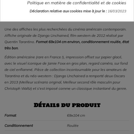
Politique en matière de confidentialité et de cookies
Déclaration relative aux cookies mise à jour le :
16/03/2023
Description
Une des affiches les plus recherchées du cinéma américain contemporain.
Affiche originale de
Django Unchained
, film western de 2012 réalisé par
Quentin Tarantino.
Format 69x104 cm environ, conditionnement roulée, état
très bon
.
Édition américaine (rare en France !), impression offset sur papier glacé,
avec le visuel iconique de Jamie Foxx en gros plan, regard caméra, sur fond
de ciel enflammé. Pièce de collection incontournable pour les amateurs de
Tarantino et du néo-western :
Django Unchained
a remporté deux Oscars
en 2013 (Meilleur scénario original, Meilleur second rôle masculin pour
Christoph Waltz) et s'est imposé comme un classique instantané du genre.
Détails du produit
Format
69x104 cm
Conditionnement
Roulée