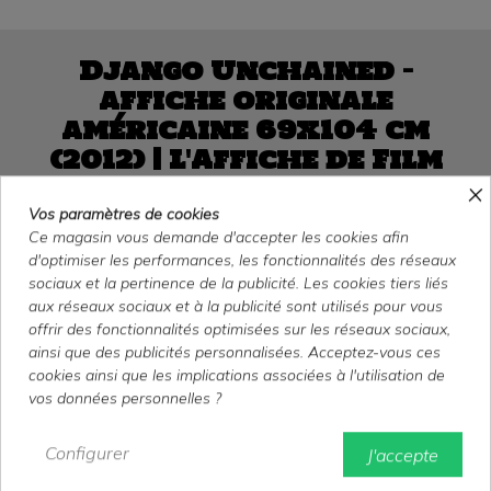
Django Unchained —
affiche originale
américaine 69x104 cm
(2012) | L'Affiche de Film
×
Vos paramètres de cookies
Affiche de cinéma originale Django Unchained (2012).
Ce magasin vous demande d'accepter les cookies afin
Format 69x104 cm environ, roulée, état très bon
. Western
d'optimiser les performances, les fonctionnalités des réseaux
signé Quentin Tarantino avec Jamie Foxx et Leonardo
sociaux et la pertinence de la publicité. Les cookies tiers liés
DiCaprio.
Expédition soignée sous 24h.
aux réseaux sociaux et à la publicité sont utilisés pour vous
offrir des fonctionnalités optimisées sur les réseaux sociaux,
90,00 €
ainsi que des publicités personnalisées. Acceptez-vous ces
TTC
cookies ainsi que les implications associées à l'utilisation de
vos données personnelles ?
Jamie Foxx
Quentin Tarantino
Leonardo DiCaprio
Christoph Waltz
Configurer
J'accepte
Samuel L. Jackson
Kerry Washington
Jonah Hill