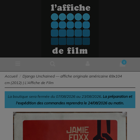
0
Accueil
Django Unchained — affiche originale américaine 69x104
cm (2012) | L'Affiche de Film
La boutique sera fermée du 07/08/2026 au 23/08/2026
. La préparation et
l'expédition des commandes reprendra le 24/08/2026 au matin.