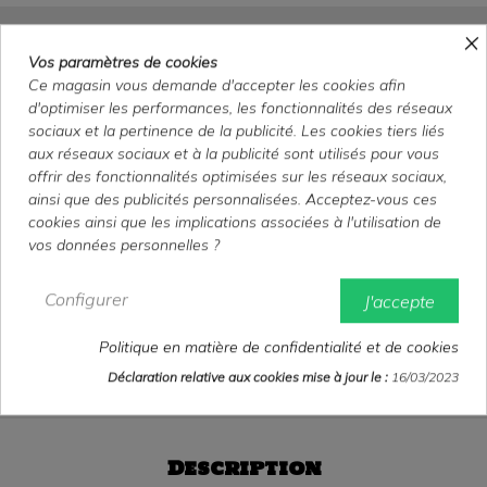
×
Hannah et ses soeurs -
Vos paramètres de cookies
35x55 cm - roulée
Ce magasin vous demande d'accepter les cookies afin
d'optimiser les performances, les fonctionnalités des réseaux
sociaux et la pertinence de la publicité. Les cookies tiers liés
Affiche Belge originale
aux réseaux sociaux et à la publicité sont utilisés pour vous
35x55 cm
offrir des fonctionnalités optimisées sur les réseaux sociaux,
Roulée
ainsi que des publicités personnalisées. Acceptez-vous ces
Très bon état
cookies ainsi que les implications associées à l'utilisation de
vos données personnelles ?
20,00 €
TTC
Configurer
J'accepte
Politique en matière de confidentialité et de cookies
Woody Allen
Maureen O'Sullivan
Mia Farrow
Déclaration relative aux cookies mise à jour le :
16/03/2023
Description