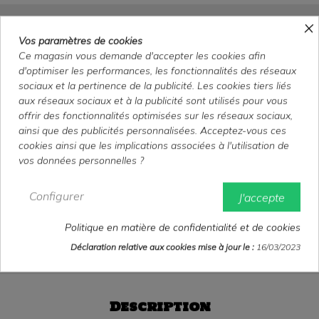
×
Pas nous, pas nous -
Vos paramètres de cookies
40x60 cm - roulée
Ce magasin vous demande d'accepter les cookies afin
d'optimiser les performances, les fonctionnalités des réseaux
sociaux et la pertinence de la publicité. Les cookies tiers liés
Affiche Belge Originale
aux réseaux sociaux et à la publicité sont utilisés pour vous
40x60 cm
offrir des fonctionnalités optimisées sur les réseaux sociaux,
Roulée
ainsi que des publicités personnalisées. Acceptez-vous ces
Très bon état
cookies ainsi que les implications associées à l'utilisation de
vos données personnelles ?
10,00 €
TTC
Configurer
J'accepte
Politique en matière de confidentialité et de cookies
Richard Pryor
Gene Wilder
Arthur Hiller
Déclaration relative aux cookies mise à jour le :
16/03/2023
Description