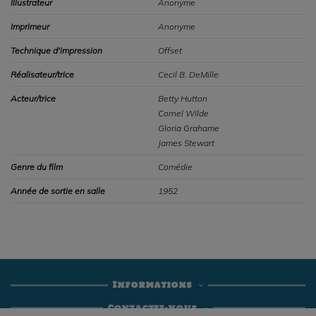
Illustrateur
Anonyme
Imprimeur
Anonyme
Technique d'impression
Offset
Réalisateur/trice
Cecil B. DeMille
Acteur/trice
Betty Hutton
Cornel Wilde
Gloria Grahame
James Stewart
Genre du film
Comédie
Année de sortie en salle
1952
Informations
Contactez-nous