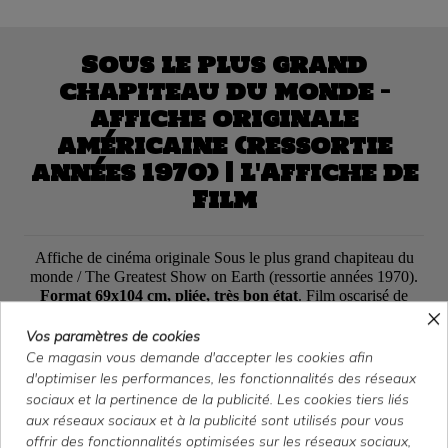
Sous le plus grand
chapiteau du monde —
affiche originale
américaine (ressortie
années 1970) | L'Affiche de
Film
Affiche de cinéma originale Sous le plus grand chapiteau du
monde / The Greatest Show on Earth (ressortie années 1970).
Format 69x104 cm, pliée, très bon état
. Film oscarisé de
×
Cecil B. DeMille avec Charlton Heston, James Stewart et Betty
Hutton.
Expédition soignée sous 24h.
Vos paramètres de cookies
Ce magasin vous demande d'accepter les cookies afin
120,00 €
d'optimiser les performances, les fonctionnalités des réseaux
sociaux et la pertinence de la publicité. Les cookies tiers liés
TTC
aux réseaux sociaux et à la publicité sont utilisés pour vous
offrir des fonctionnalités optimisées sur les réseaux sociaux,