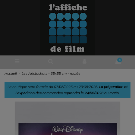
0
Accueil
Les Aristochats - 35x55 cm - roulée
La boutique sera fermée du 07/08/2026 au 23/08/2026
. La préparation et
l'expédition des commandes reprendra le 24/08/2026 au matin.