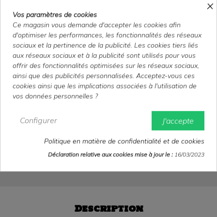
×
Vos paramètres de cookies
Les Aristochats - 35x55 cm
Ce magasin vous demande d'accepter les cookies afin
- roulée
d'optimiser les performances, les fonctionnalités des réseaux
sociaux et la pertinence de la publicité. Les cookies tiers liés
aux réseaux sociaux et à la publicité sont utilisés pour vous
Affiche Belge (Ressortie années 1980)
offrir des fonctionnalités optimisées sur les réseaux sociaux,
35x55 cm
ainsi que des publicités personnalisées. Acceptez-vous ces
Roulée
cookies ainsi que les implications associées à l'utilisation de
vos données personnelles ?
Très bon état
15,00 €
Configurer
J'accepte
TTC
Politique en matière de confidentialité et de cookies
Déclaration relative aux cookies mise à jour le :
16/03/2023
Disney
Wolfgang Reitherman
Description