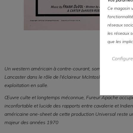
Ce magasin vo
fonctionnalit
réseaux sociau
les réseaux s
que les impli
Configure
Un western américain à contre-courant, sombre et sans con
Lancaster dans le rôle de l'éclaireur McIntosh.
Format one-sh
exploitation en salle.
Œuvre culte et longtemps méconnue,
Fureur Apache
occupe 
inconfortable et lucide des rapports entre cavalerie et Indie
américaine one-sheet de cette production Universal reste une
majeur des années 1970