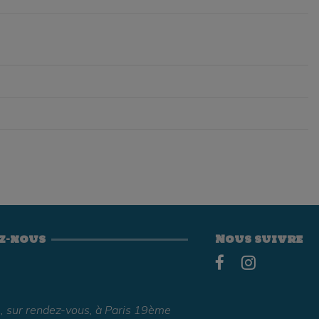
z-nous
Nous suivre
, sur rendez-vous, à Paris 19ème