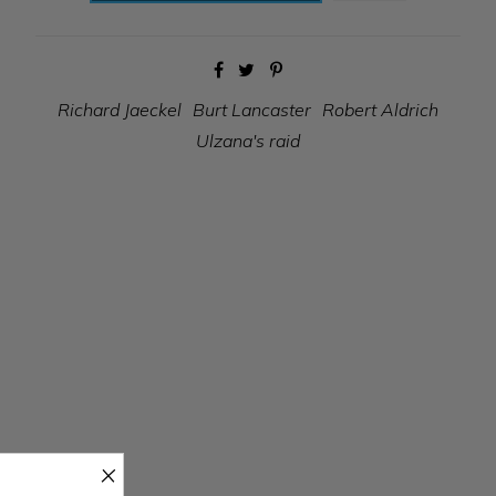
Richard Jaeckel
Burt Lancaster
Robert Aldrich
Ulzana's raid
×