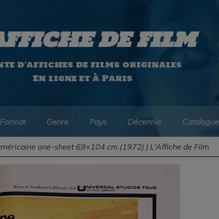
AFFICHE DE FILM
te d'affiches de films originales
En ligne et à Paris
Format
Genre
Pays
Décennie
Catalogue
américaine one-sheet 69×104 cm (1972) | L'Affiche de Film