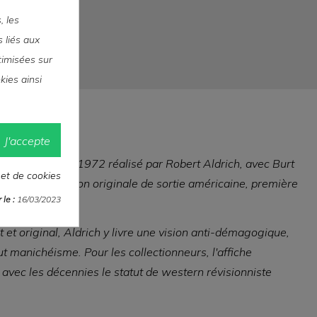
, les
s liés aux
ptimisées sur
kies ainsi
J'accepte
 film western de 1972 réalisé par Robert Aldrich, avec Burt
 et de cookies
s bon état
. Édition originale de sortie américaine, première
le :
16/03/2023
 et original, Aldrich y livre une vision anti-démagogique,
ut manichéisme. Pour les collectionneurs, l'affiche
 avec les décennies le statut de western révisionniste