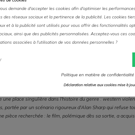
us demande d'accepter les cookies afin d'optimiser les performances
és des réseaux sociaux et la pertinence de la publicité. Les cookies tier
x et à la publicité sont utilisés pour vous offrir des fonctionnalités o
ociaux, ainsi que des publicités personnalisées. Acceptez-vous ces coo
cations associées à l'utilisation de vos données personnelles ?
Description
r
cession. Affiche originale de
Fureur Apache
(
Ulzana's Raid
),
Politique en matière de confidentialité
eet américain, 69×104 cm environ, conditionnement plié, trè
Déclaration relative aux cookies mise à jour 
une place singulière dans l'histoire du genre : western violent
ns, portée par un scénario rigoureux d'Alan Sharp qui refuse to
 pièce recherchée : le film, polémique dès sa sortie, a acquis