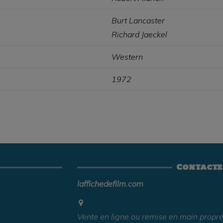
Burt Lancaster
Richard Jaeckel
Western
1972
Contacte
laffichedefilm.com
Vente en ligne ou remise en main propre